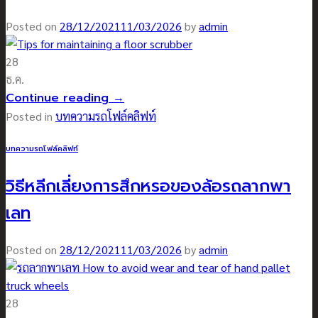
Posted on
28/12/2021
11/03/2026
by
admin
28
ธ.ค.
Continue reading
→
Posted in
บทความรถโฟล์คลิฟท์
บทความรถโฟล์คลิฟท์
วิธีหลีกเลี่ยงการสึกหรอของล้อรถลากพา
เลท
Posted on
28/12/2021
11/03/2026
by
admin
28