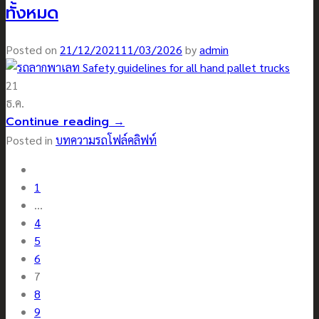
ทั้งหมด
Posted on
21/12/2021
11/03/2026
by
admin
21
ธ.ค.
Continue reading
→
Posted in
บทความรถโฟล์คลิฟท์
1
…
4
5
6
7
8
9