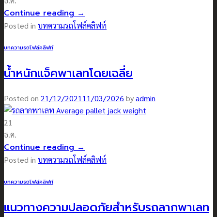
ธ.ค.
Continue reading
→
Posted in
บทความรถโฟล์คลิฟท์
บทความรถโฟล์คลิฟท์
น้ำหนักแจ็คพาเลทโดยเฉลี่ย
Posted on
21/12/2021
11/03/2026
by
admin
21
ธ.ค.
Continue reading
→
Posted in
บทความรถโฟล์คลิฟท์
บทความรถโฟล์คลิฟท์
แนวทางความปลอดภัยสำหรับรถลากพาเลท