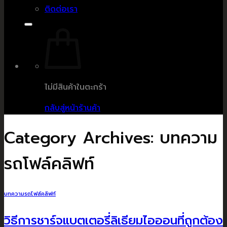
ติดต่อเรา
ไม่มีสินค้าในตะกร้า
กลับสู่หน้าร้านค้า
Category Archives:
บทความ
รถโฟล์คลิฟท์
บทความรถโฟล์คลิฟท์
วิธีการชาร์จแบตเตอรี่ลิเธียมไอออนที่ถูกต้อง