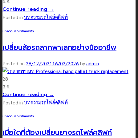
ธ.ค.
Continue reading
→
Posted in
บทความรถโฟล์คลิฟท์
บทความรถโฟล์คลิฟท์
เปลี่ยนล้อรถลากพาเลทอย่างมืออาชีพ
Posted on
28/12/2021
16/02/2026
by
admin
28
ธ.ค.
Continue reading
→
Posted in
บทความรถโฟล์คลิฟท์
บทความรถโฟล์คลิฟท์
เมื่อใดที่ต้องเปลี่ยนยางรถโฟล์คลิฟท์