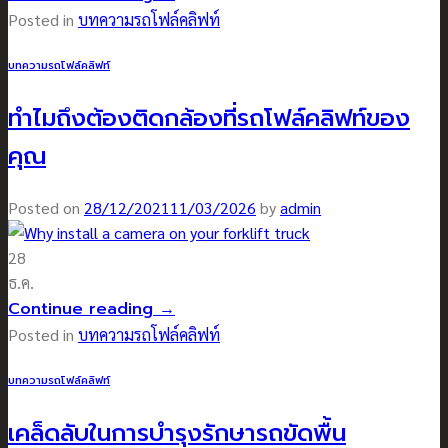
Posted in
บทความรถโฟล์คลิฟท์
บทความรถโฟล์คลิฟท์
ทำไมถึงต้องติดกล้องที่รถโฟล์คลิฟท์ของ
คุณ
Posted on
28/12/2021
11/03/2026
by
admin
28
ธ.ค.
Continue reading
→
Posted in
บทความรถโฟล์คลิฟท์
บทความรถโฟล์คลิฟท์
เคล็ดลับในการบำรุงรักษารถขัดพื้น