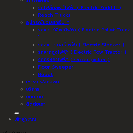
รถโฟล์คลิฟท์
รถโฟล์คลิฟท์ไฟฟ้า ( Electric Forklift )
Reach Trucks
อุปกรณ์ช่วยยกอื่น ๆ
รถแฮนด์ลิฟท์ไฟฟ้า ( Electric Pallet Truck
)
รถสแตกเกอร์ไฟฟ้า ( Electric Stacker )
รถลากจูงไฟฟ้า ( Electric Tow Tractor )
รถกระเช้าไฟฟ้า ( Order picker )
Floor Sweeper
Robot
เช่ารถโฟล์คลิฟท์
บริการ
บทความ
ติดต่อเรา
เข้าสู่ระบบ
เข้าสู่ระบบ